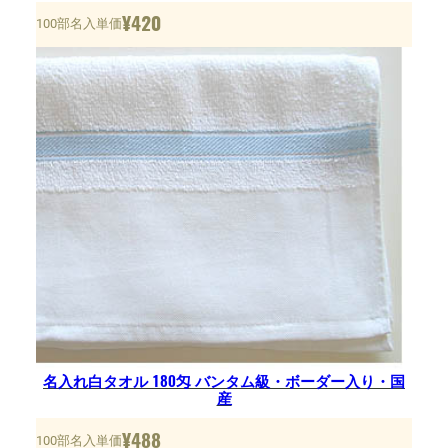
¥
420
100部名入単価
名入れ白タオル 180匁 バンタム級・ボーダー入り・国
産
¥
488
100部名入単価