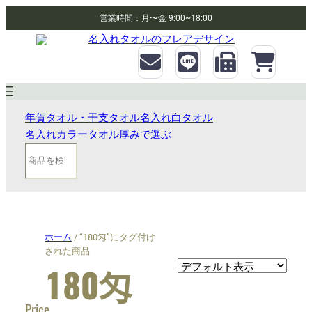
営業時間：月〜金 9:00~18:00
年賀タオル・干支タオル
名入れ白タオル
名入れカラータオル
厚みで選ぶ
検
索
ホーム
/ “180匁”にタグ付け
された商品
180匁
Price