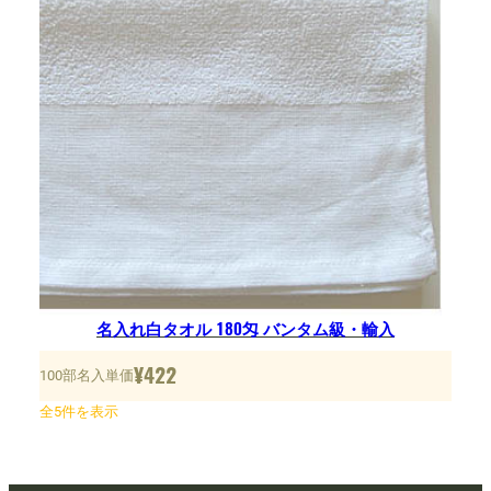
名入れ白タオル 180匁 バンタム級・輸入
¥
422
100部名入単価
全5件を表示