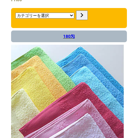
カ
テ
ゴ
180匁
リ
ー
を
選
択