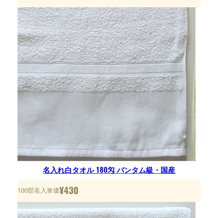
名入れ白タオル 180匁 バンタム級・国産
¥
430
100部名入単価