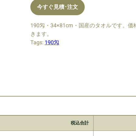
今すぐ見積･注文
190匁・34×81cm・国産のタオルです
きます。
Tags:
190匁
税込合計