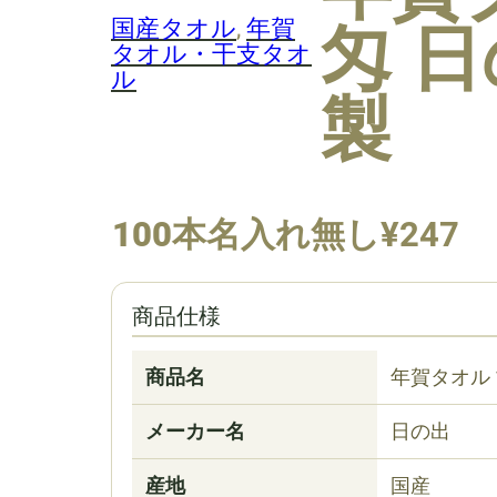
匁 
国産タオル
, 
年賀
タオル・干支タオ
ル
製
100本名入れ無し
¥
247
商品仕様
商品名
年賀タオル 
メーカー名
日の出
産地
国産