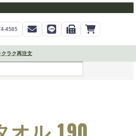
74-4585
ラクラク再注文
オル 190