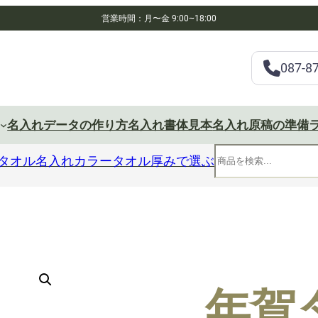
営業時間：月〜金 9:00~18:00
087-8
名入れデータの作り方
名入れ書体見本
名入れ原稿の準備
タオル
名入れカラータオル
厚みで選ぶ
検
索
年賀タ