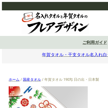
ご利用ガイド
年賀タオル・干支タオル
名入れ白
ホーム
/
国産タオル
/ 年賀タオル 190匁 日の出・日本製