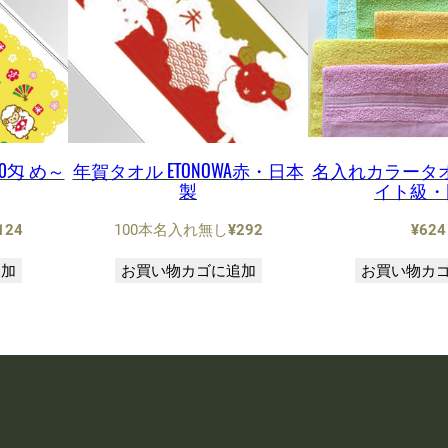
0匁 め～
年賀タオル ETONOWA赤・日本
名入れカラータオル
製
イト級・
124
100本名入れ無し
¥
292
¥
624
追加
お買い物カゴに追加
お買い物カ