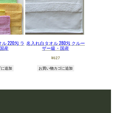
 220匁 ラ
名入れ白タオル 280匁 クルー
国産
ザー級・国産
¥
627
ゴに追加
お買い物カゴに追加