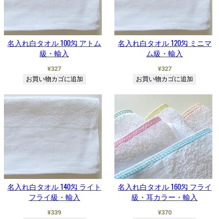
名入れ白タオル 100匁 アトム
名入れ白タオル 120匁 ミニマ
級・輸入
ム級・輸入
¥
327
¥
327
お買い物カゴに追加
お買い物カゴに追加
名入れ白タオル 140匁 ライト
名入れ白タオル 160匁 フライ
フライ級・輸入
級・耳カラー・輸入
¥
339
¥
370